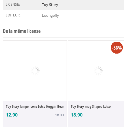
LICENSE:
Toy Story
EDITEUR:
Loungefly
De la même license
-32%
-16%
-56%
-9%
-9%
-9%
-9%
Toy Story lampe Icons Lotso Huggin Bear
Toy Story mug Shaped Lotso
12.90
18.90
18.90