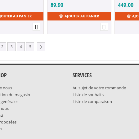
89.90
449.00
JOUTER AU PANIER
AJOUTER AU PANIER
AJO
2
3
4
5
HOP
SERVICES
e nous
Au sujet de votre commande
ation du magasin
Liste de souhaits
 générales
Liste de comparaison
-nous
au
roposées
es