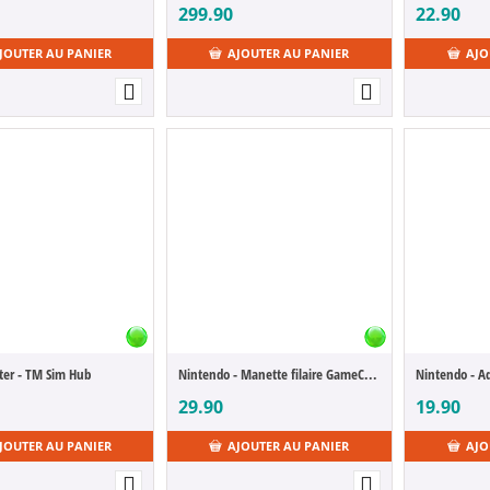
299.90
22.90
JOUTER AU PANIER
AJOUTER AU PANIER
AJO
ter - TM Sim Hub
Nintendo - Manette filaire GameCube & Wii Transparent
29.90
19.90
JOUTER AU PANIER
AJOUTER AU PANIER
AJO