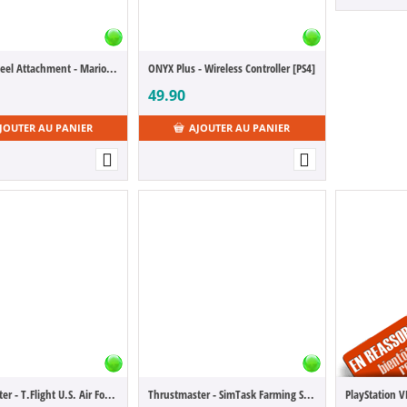
Deluxe Wheel Attachment - Mario [NSW]
ONYX Plus - Wireless Controller [PS4]
49.90
JOUTER AU PANIER
AJOUTER AU PANIER
Thrustmaster - T.Flight U.S. Air Force Edition Gaming Headset - DTS
Thrustmaster - SimTask Farming Stick [PC]
PlayStation 