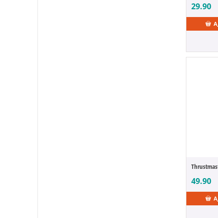
WII-U
29.90
Xbox 360
A
XBox One
Thrustmas
49.90
A