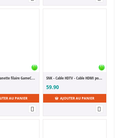
Nintendo - Manette filaire GameCube & Wii Violet/Noir
SNK - Cable HDTV - Cable HDMI pour AES
59.90
UTER AU PANIER
AJOUTER AU PANIER