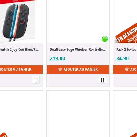
Manettes Switch 2 Joy-Con Bleu/Rouge (Set de 2)
DualSense Edge Wireless-Controller [PS5] - midnight black
219.00
34.90
JOUTER AU PANIER
AJOUTER AU PANIER
AJO