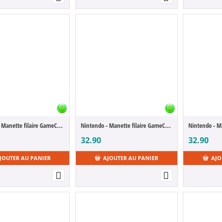
Nintendo - Manette filaire GameCube & Wii Noire
Nintendo - Manette filaire GameCube & Wii Bleu/Vert
32.90
32.90
JOUTER AU PANIER
AJOUTER AU PANIER
AJO