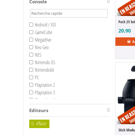
Console
Android / IOS
20.90
GameCube
Megadrive
A
Neo Geo
NES
Nintendo DS
Nintendo64
PC
Playstation 2
Playstation 3
Playstation 4
Playstation 5
Editeurs
Super NES
Switch
effacer
Switch 2
Stick Modul