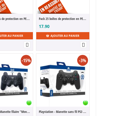
Pack 25 boîtes de protection en PET pour jeux Game Boy/GBA Games
Pack 25 boîtes de protection en PET pour jeux Super Nintendo/Nintendo 64/SNES/N64 Games
17.90
UTER AU PANIER
AJOUTER AU PANIER
-15%
-3%
Playstation - Manette filaire "Moveteck Gamer PS2"
Playstation - Manette sans fil PS3 Joystick