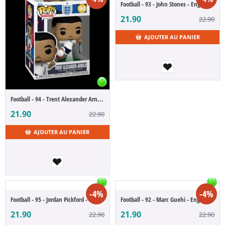
Football - 93 - John Stones - England (POP Figure)
21.90
22.90
AJOUTER AU PANIER
Football - 94 - Trent Alexander Arnold - England (POP Figure)
21.90
22.90
AJOUTER AU PANIER
-4%
-4%
Football - 95 - Jordan Pickford - England (POP Figure)
Football - 92 - Marc Guehi - England (POP Figure)
21.90
21.90
22.90
22.90