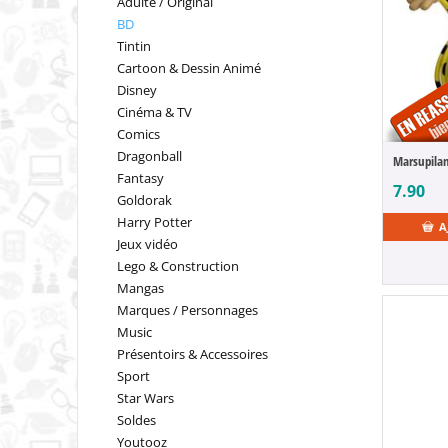
Adulte / Original
BD
Tintin
Cartoon & Dessin Animé
Disney
Cinéma & TV
Comics
Dragonball
Fantasy
7.90
Goldorak
Harry Potter
A
Jeux vidéo
Lego & Construction
Mangas
Marques / Personnages
Music
Présentoirs & Accessoires
Sport
Star Wars
Soldes
Youtooz