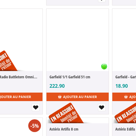
Invincible Radio Battletorn Omniman 11 cm
Garfield 1/1 Garfield 51 cm
Garfield - Ga
222.90
18.90
JOUTER AU PANIER
AJOUTER AU PANIER
AJO
-5%
Astérix Artifis 8 cm
Astérix Edifi