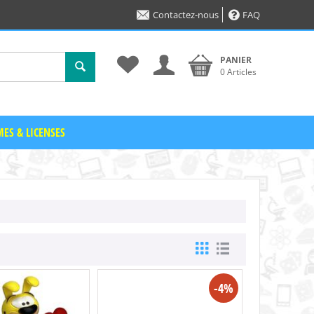
Contactez-nous
FAQ
PANIER
0 Articles
ES & LICENSES
-4%