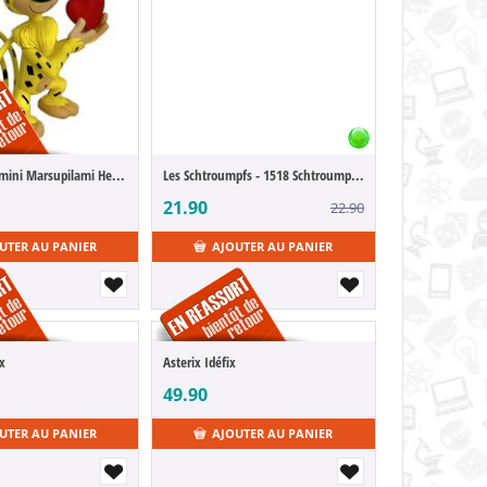
Marsupilami mini Marsupilami Heart 6 cm
Les Schtroumpfs - 1518 Schtroumpf Grognon (POP Figure)
21.90
22.90
UTER AU PANIER
AJOUTER AU PANIER
ix
Asterix Idéfix
49.90
UTER AU PANIER
AJOUTER AU PANIER