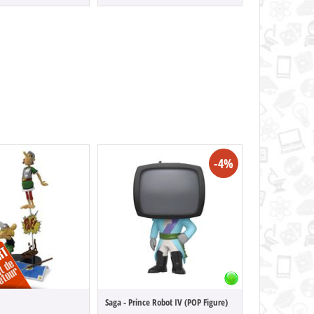
-4%
!
Saga - Prince Robot IV (POP Figure)