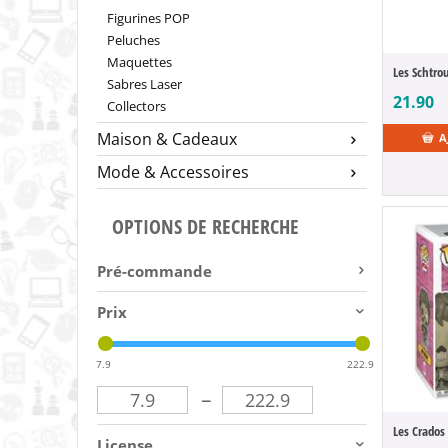
Figurines POP
Peluches
Maquettes
Sabres Laser
21.90
Collectors
Maison & Cadeaux
A
Mode & Accessoires
OPTIONS DE RECHERCHE
Pré-commande
Prix
7.9
222.9
–
License