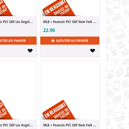
MLB × Peanuts PVC UDF Los Angeles Dodgers Charlie Brown 9 cm
MLB × Peanuts PVC UDF New York Yankees Charlie Brown 9 cm
22.90
UTER AU PANIER
AJOUTER AU PANIER
MLB × Peanuts PVC UDF Los Angeles Dodgers Snoopy 7 cm
MLB × Peanuts PVC UDF New York Yankees Snoopy 7 cm