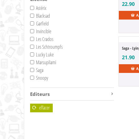
22.90
Astérix
Blacksad
A
Garfield
Invincible
Les Crados
Les Schtroumpfs
Saga - Lyin
Lucky Luke
21.90
Marsupilami
A
Saga
Snoopy
Editeurs
effacer