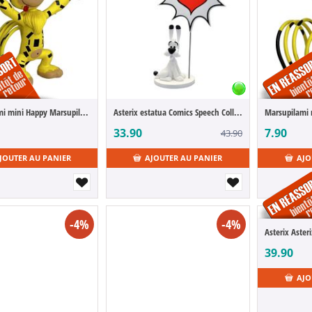
Marsupilami mini Happy Marsupilami 7 cm
Asterix estatua Comics Speech Collection Idéfix 15 cm
33.90
7.90
43.90
JOUTER AU PANIER
AJOUTER AU PANIER
AJO
-4%
-4%
Asterix Aster
39.90
AJO