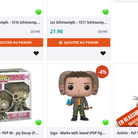
Les Schtroumpfs - 1516 Schtroumpfette (POP Figure)
Les Schtroumpfs - 1517 Schtroumpf Coquet (POP Figure)
21.90
22.90
22.90
JOUTER AU PANIER
AJOUTER AU PANIER
-4%
Les Crados - POP 06 - Jay Decay (POP Figure)
Saga - Marko with Sword (POP Figure)
Astérix - Paf 