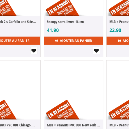
Garfield pack 2 s Garfello and Sidekick Odie
Snoopy serre-livres 16 cm
41.90
22.90
JOUTER AU PANIER
AJOUTER AU PANIER
AJO
MLB × Peanuts PVC UDF Chicago White Sox Charlie Brown 9 cm
MLB × Peanuts PVC UDF New York Mets Charlie Brown 9 cm