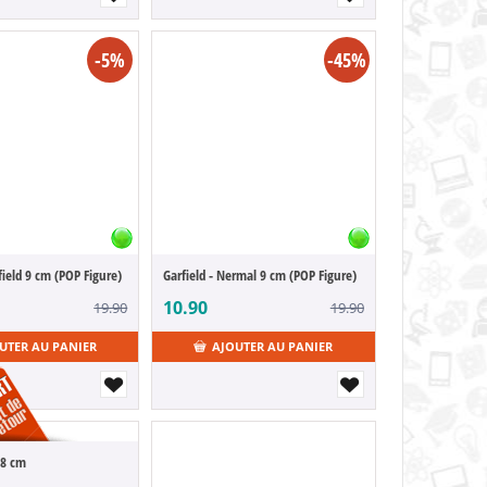
-5%
-45%
rfield 9 cm (POP Figure)
Garfield - Nermal 9 cm (POP Figure)
10.90
19.90
19.90
UTER AU PANIER
AJOUTER AU PANIER
s 8 cm