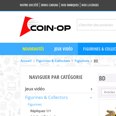
NOTRE SOCIÉTÉ
BONS CADEAU
NOS MARQUES
NOS LICENSES
NOUVEAUTÉS
JEUX VIDÉO
FIGURINES & COLLE
Accueil
Figurines & Collectors
Figurines
BD
NAVIGUER PAR CATÉGORIE
BD
Jeux vidéo
Articles
Figurines & Collectors
Figurines
Répliques 1/1