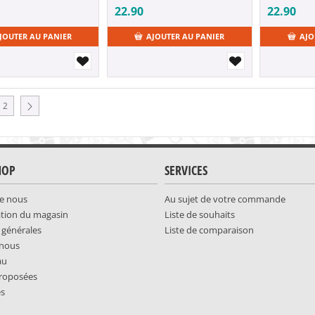
22.90
22.90
JOUTER AU PANIER
AJOUTER AU PANIER
AJO
2
HOP
SERVICES
e nous
Au sujet de votre commande
ation du magasin
Liste de souhaits
 générales
Liste de comparaison
-nous
au
roposées
es