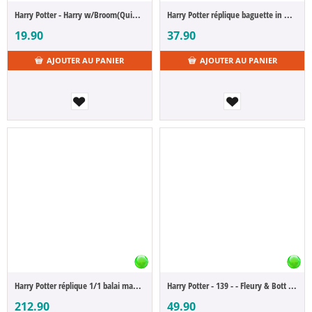
Harry Potter - Harry w/Broom(Quidditch) 9 cm (POP Figure)
Harry Potter réplique baguette in Ollivanders Box - Luna Lovegood 34 cm
19.90
37.90
AJOUTER AU PANIER
AJOUTER AU PANIER
Harry Potter réplique 1/1 balai magique Nimbus 2000 Junior
Harry Potter - 139 - - Fleury & Bott Special Edition (POP Figure)
212.90
49.90