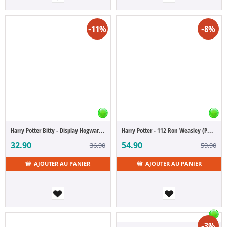
-11%
-8%
Harry Potter Bitty - Display Hogwarts Castle 25 cm (POP Figure)
Harry Potter - 112 Ron Weasley (POP Figure)
32.90
54.90
36.90
59.90
AJOUTER AU PANIER
AJOUTER AU PANIER
-3%