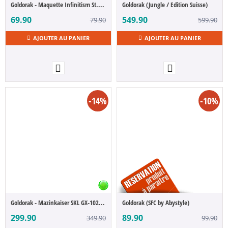
Goldorak - Maquette Infinitism St. ver. (High Grade)
Goldorak (Jungle / Edition Suisse)
69.90
549.90
79.90
599.90
AJOUTER AU PANIER
AJOUTER AU PANIER
-14%
-10%
Goldorak - Mazinkaiser SKL GX-102 (Soul of Chogokin)
Goldorak (SFC by Abystyle)
299.90
89.90
349.90
99.90