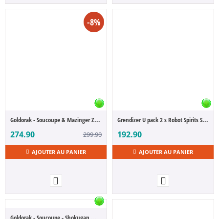
-8%
Goldorak - Soucoupe & Mazinger Z set (Robot Spirits)
Grendizer U pack 2 s Robot Spirits Spazer & Mazinger Z Side Super 15 cm
274.90
192.90
299.90
AJOUTER AU PANIER
AJOUTER AU PANIER
Goldorak - Soucoupe - Shokugan Modeling Project