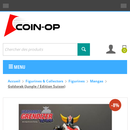
0
MENU
Accueil
Figurines & Collectors
Figurines
Mangas
Goldorak (Jungle / Edition Suisse)
-8%