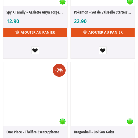
Spy X Family - Assiette Anya Forger (Ichibansho)
Pokemon - Set de vaisselle Starters Sinnoh & Pikachu
12.90
22.90
AJOUTER AU PANIER
AJOUTER AU PANIER
-2%
One Piece - Théière Escargophone
Dragonball - Bol Son Goku