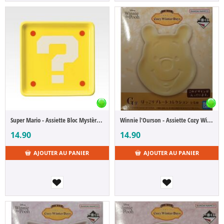
Super Mario - Assiette Bloc Mystère - Always Together - F (Ichibansho)
Winnie l'Ourson - Assiette Cozy Winter Days - G Winnie l’Ourson (Ichibansho)
14.90
14.90
AJOUTER AU PANIER
AJOUTER AU PANIER