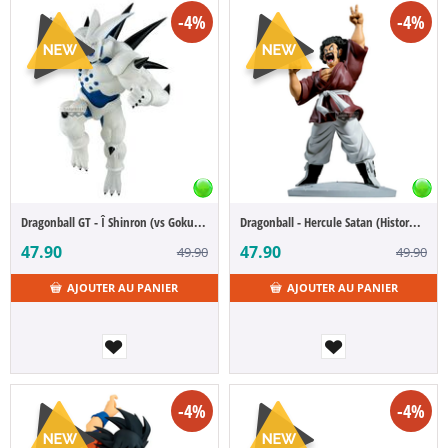
-4%
-4%
Dragonball GT - Î Shinron (vs Goku SSJ4) (Match Makers)
Dragonball - Hercule Satan (History Box)
47.90
47.90
49.90
49.90
AJOUTER AU PANIER
AJOUTER AU PANIER
-4%
-4%