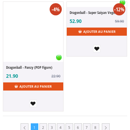
-4%
-12%
Dragonball - Super Saiyan Vegeta (S.H.Figuarts)
52.90
59.90
AJOUTER AU PANIER
Dragonball - Panzy (POP Figure)
21.90
22.90
AJOUTER AU PANIER
1
2
3
4
5
6
7
8