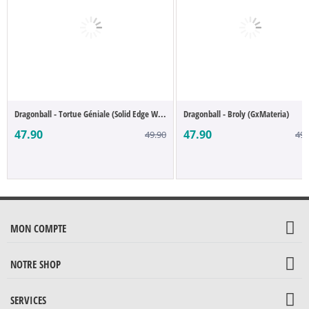
Dragonball - Tortue Géniale (Solid Edge W...
Dragonball - Broly (GxMateria)
47.90
47.90
49.90
49.
MON COMPTE
NOTRE SHOP
SERVICES