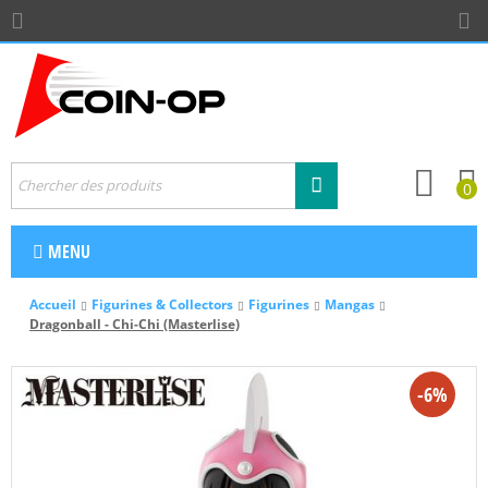
0
MENU
Accueil
Figurines & Collectors
Figurines
Mangas
Dragonball - Chi-Chi (Masterlise)
-6%