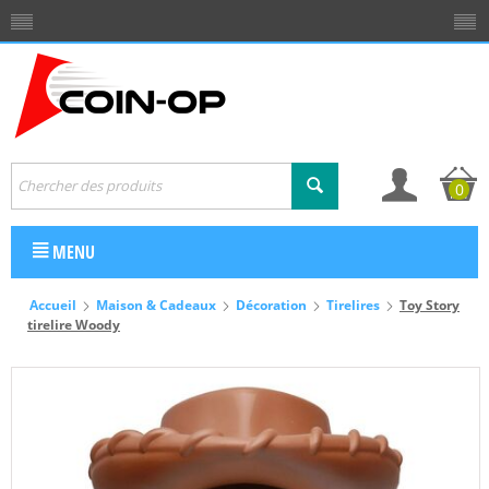
0
MENU
Accueil
Maison & Cadeaux
Décoration
Tirelires
Toy Story
tirelire Woody