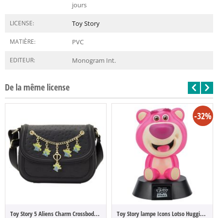
jours
LICENSE:
Toy Story
MATIÈRE:
PVC
EDITEUR:
Monogram Int.
De la même license
-32%
Toy Story 5 Aliens Charm Crossbody Bag
Toy Story lampe Icons Lotso Huggin Bear