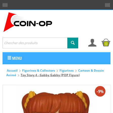
0
MENU
Accueil
Figurines & Collectors
Figurines
Cartoon & Dessin
Animé
Toy Story 4 - Gabby Gabby (POP Figure)
-9%