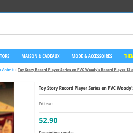
CTORS
MAISON & CADEAUX
MODE & ACCESSOIRES
THEM
in Animé
Toy Story Record Player Series en PVC Woody's Record Player 13 
Toy Story Record Player Series en PVC Woody'
Editeur
:
52.90
Description courte: