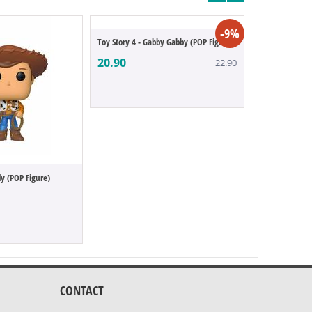
-9%
Toy Story 4 - Gabby Gabby (POP Figure)
20.90
22.90
dy (POP Figure)
Toy Story - Ali
20.90
CONTACT