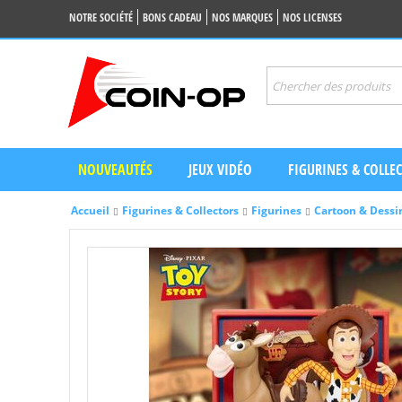
NOTRE SOCIÉTÉ
BONS CADEAU
NOS MARQUES
NOS LICENSES
NOUVEAUTÉS
JEUX VIDÉO
FIGURINES & COLLE
Accueil
Figurines & Collectors
Figurines
Cartoon & Dess