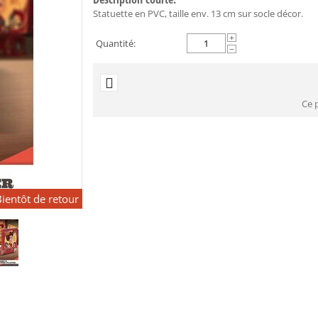
Statuette en PVC, taille env. 13 cm sur socle décor.
+
Quantité:
−
Ce 
ientôt de retour