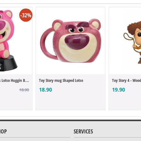
-32%
Toy Story lampe Icons Lotso Huggin Bear
Toy Story mug Shaped Lotso
Toy Story 4 - Woo
18.90
19.90
18.90
HOP
SERVICES