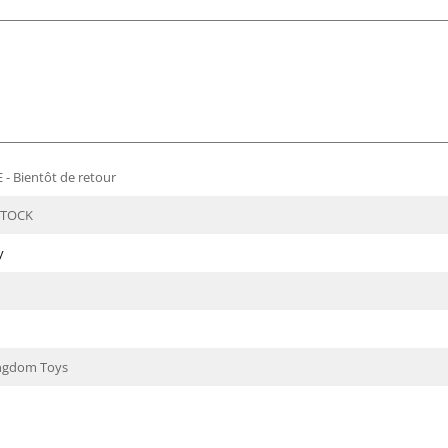
- Bientôt de retour
STOCK
y
ingdom Toys