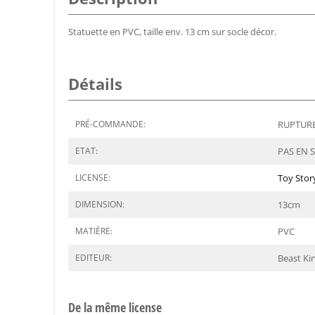
Statuette en PVC, taille env. 13 cm sur socle décor.
Détails
PRÉ-COMMANDE:
RUPTURE 
ETAT:
PAS EN 
LICENSE:
Toy Stor
DIMENSION:
13
cm
MATIÈRE:
PVC
EDITEUR:
Beast K
De la même license