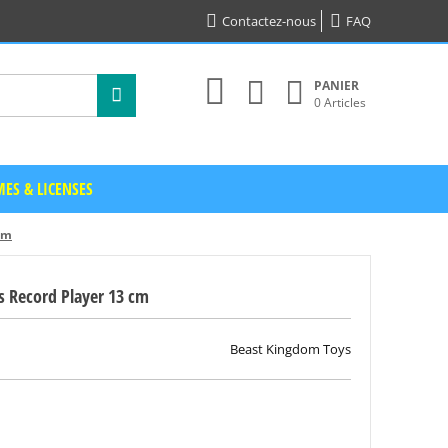
Contactez-nous
FAQ
PANIER
0 Articles
ES & LICENSES
cm
s Record Player 13 cm
Beast Kingdom Toys