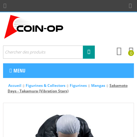
0
MENU
Accueil
Figurines & Collectors
Figurines
Mangas
Sakamoto
Days - Takamura (Vibration Stars)