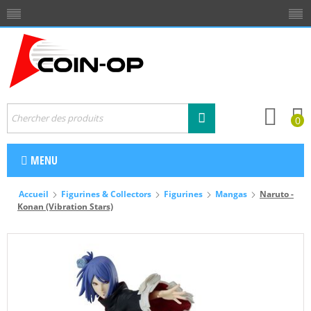
0
MENU
Accueil
Figurines & Collectors
Figurines
Mangas
Naruto -
Konan (Vibration Stars)