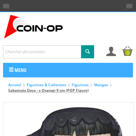
0
MENU
Accueil
Figurines & Collectors
Figurines
Mangas
Sakamoto Days - s Osaragi 9 cm (POP Figure)