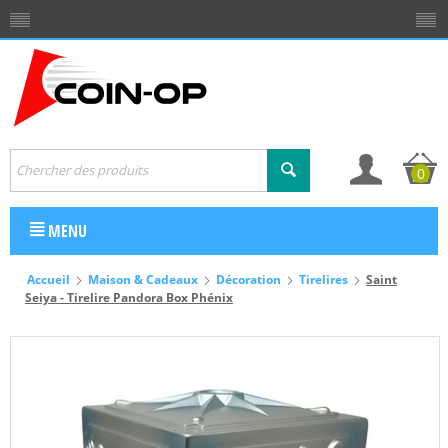
0
MENU
Accueil
Maison & Cadeaux
Décoration
Tirelires
Saint
Seiya - Tirelire Pandora Box Phénix