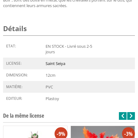
contiennent leurs armures sacrées.
Détails
ETAT:
EN STOCK - Livré sous 2-5
jours
LICENSE:
Saint Seiya
DIMENSION:
12
cm
MATIÈRE:
PVC
EDITEUR:
Plastoy
De la même license
-9%
-3%