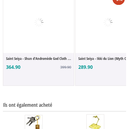
Saint Seiya - Shun d'Andromède God Cloth ...
Saint Seiya - Ikki du Lion (Myth Clo
364.90
289.90
399.90
2
Ils ont également acheté