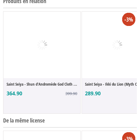
Produits en relation
-14%
-13%
-11%
-12%
-12%
-9%
-3%
-3%
-9%
-8%
-2%
-6%
-7%
-3%
-8%
-5%
-3%
Saint Seiya - Shun d'Andromède God Cloth ...
Saint Seiya - Ikki du Lion (Myth Clo
364.90
289.90
399.90
2
De la même license
-14%
-13%
-11%
-13%
-12%
-12%
-18%
-9%
-3%
-7%
-3%
-6%
-4%
-9%
-8%
-2%
-6%
-8%
-8%
-7%
-5%
-3%
-8%
-3%