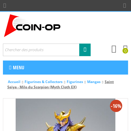
0
MENU
Accueil
Figurines & Collectors
Figurines
Mangas
Saint
Seiya - Milo du Scorpion (Myth Cloth EX)
-16%