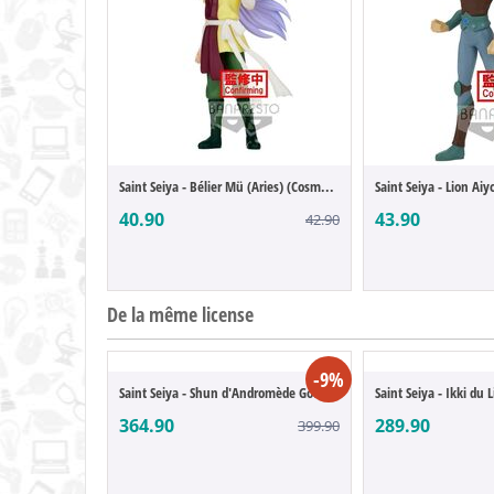
Saint Seiya - Bélier Mü (Aries) (Cosmo Me...
40.90
43.90
42.90
De la même license
-9%
Saint Seiya - Shun d'Andromède God Cloth ...
364.90
289.90
399.90