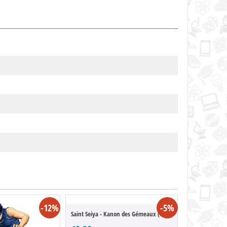
-12%
-5%
Saint Seiya - Kanon des Gémeaux (Cosmo Me...