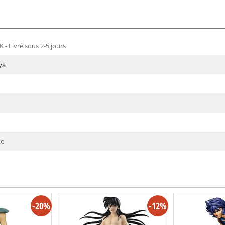
 - Livré sous 2-5 jours
ya
to
-20%
-12%