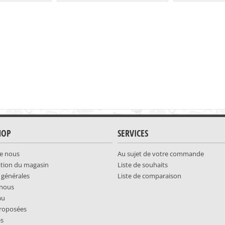
HOP
SERVICES
e nous
Au sujet de votre commande
ation du magasin
Liste de souhaits
 générales
Liste de comparaison
-nous
au
roposées
es