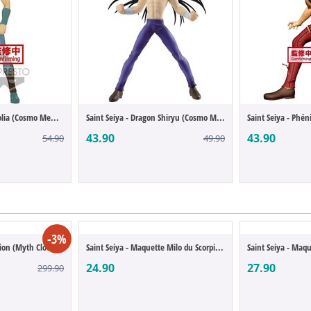
Saint Seiya - Lion Aiyolia (Cosmo Memories)
Saint Seiya - Dragon Shiryu (Cosmo Memories)
43.90
43.90
54.90
49.90
-3%
Saint Seiya - Ikki du Lion (Myth Cloth EX)
Saint Seiya - Maquette Milo du Scorpion (...
24.90
27.90
299.90