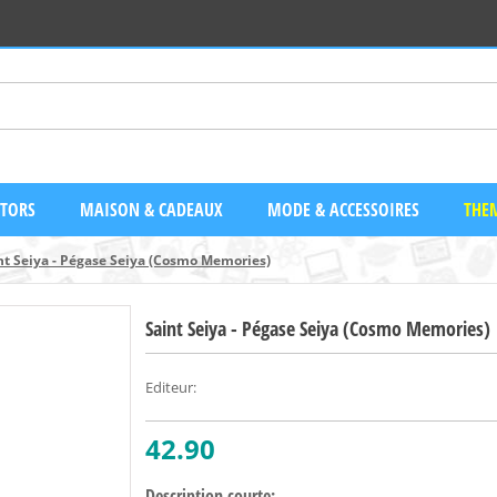
CTORS
MAISON & CADEAUX
MODE & ACCESSOIRES
THEM
nt Seiya - Pégase Seiya (Cosmo Memories)
Saint Seiya - Pégase Seiya (Cosmo Memories)
Editeur
:
42.90
Description courte: