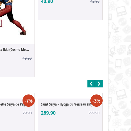
40.90
42.90
Saint Seiya - Phénix Ikki (Cosmo Memories)
49.90
-7%
-3%
Saint Seiya - Maquette Seiya de Pégase (C...
Saint Seiya - Hyoga du Verseau (Myth Clot...
289.90
29.90
299.90