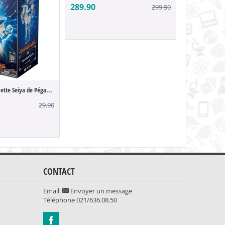
289.90
299.90
Saint Seiya - Maquette Seiya de Pégase (C...
329.90
29.90
CONTACT
Email:
Envoyer un message
Téléphone
021/636.08.50