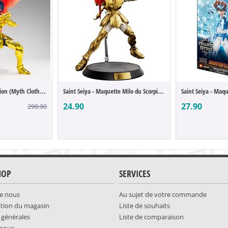
Saint Seiya - Ikki du Lion (Myth Cloth EX)
Saint Seiya - Maquette Milo du Scorpion (...
24.90
27.90
299.90
HOP
SERVICES
e nous
Au sujet de votre commande
ation du magasin
Liste de souhaits
 générales
Liste de comparaison