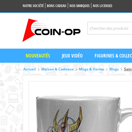
NOTRE SOCIÉTÉ
BONS CADEAU
NOS MARQUES
NOS LICENSES
NOUVEAUTÉS
JEUX VIDÉO
FIGURINES & COLLE
Accueil
Maison & Cadeaux
Mugs & Verres
Mugs
Sain