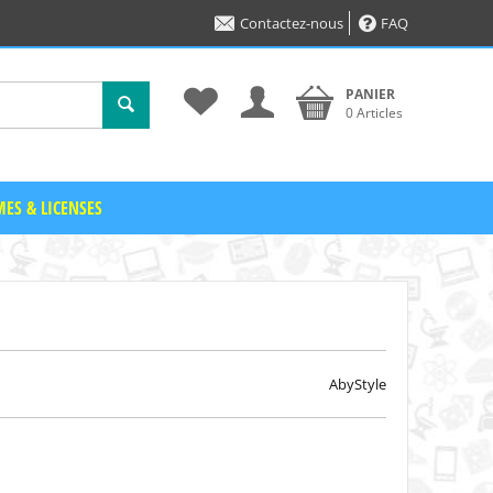
Contactez-nous
FAQ
PANIER
0 Articles
ES & LICENSES
AbyStyle