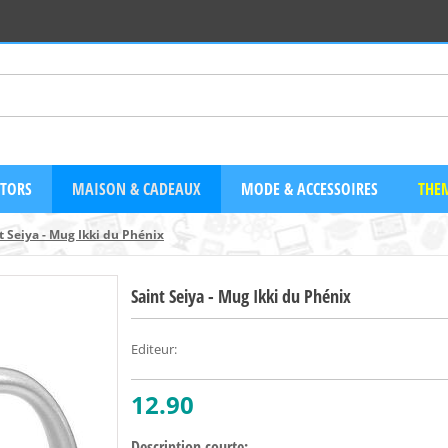
CTORS
MAISON & CADEAUX
MODE & ACCESSOIRES
THEM
t Seiya - Mug Ikki du Phénix
Saint Seiya - Mug Ikki du Phénix
Editeur
:
12.90
Description courte: