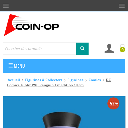
0
MENU
Accueil
Figurines & Collectors
Figurines
Comics
DC
Comics Tubbz PVC Penguin 1st Edition 10 cm
-52%