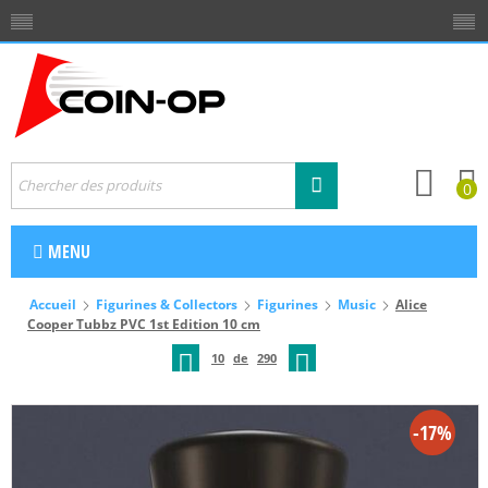
0
MENU
Accueil
Figurines & Collectors
Figurines
Music
Alice
Cooper Tubbz PVC 1st Edition 10 cm
10
de
290
-17%