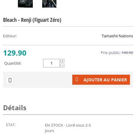
Bleach - Renji (Figuart Zéro)
Editeur
:
Tamashii Nations
129.90
Prix public:
149.90
+
Quantité:
−
AJOUTER AU PANIER
Détails
ETAT:
EN STOCK - Livré sous 2-5
jours