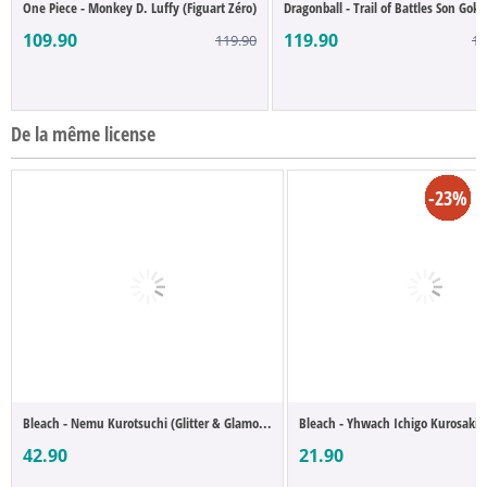
One Piece - Monkey D. Luffy (Figuart Zéro)
Dragonball - Trail of Battles Son Goku
109.90
119.90
119.90
14
De la même license
-17%
-11%
-15%
-12%
-17%
-18%
-23%
-23%
-4%
-4%
-4%
-4%
-8%
-4%
-4%
-4%
-4%
-4%
-9%
-4%
-4%
-4%
-4%
-4%
-4%
-4%
-4%
-4%
-4%
-8%
-5%
-9%
-9%
Bleach - Nemu Kurotsuchi (Glitter & Glamo...
Bleach - Yhwach Ichigo Kurosaki (
42.90
21.90