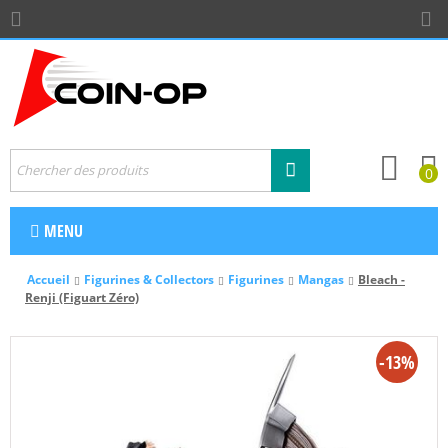
0
MENU
Accueil
Figurines & Collectors
Figurines
Mangas
Bleach -
Renji (Figuart Zéro)
-13%