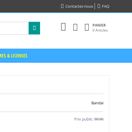
Contactez-nous
FAQ
PANIER
0 Articles
ES & LICENSES
Bandai
Prix public:
99.90