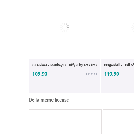
One Piece - Monkey D. Luffy (Figuart Zéro)
Dragonball - Trail o
109.90
119.90
119.90
De la même license