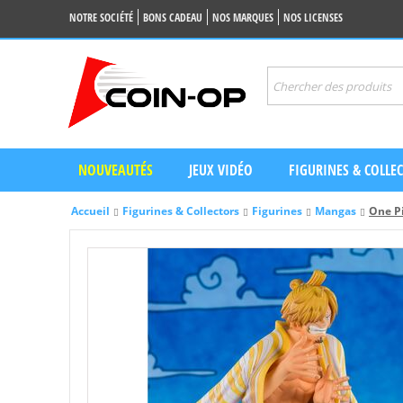
NOTRE SOCIÉTÉ
BONS CADEAU
NOS MARQUES
NOS LICENSES
NOUVEAUTÉS
JEUX VIDÉO
FIGURINES & COLLE
Accueil
Figurines & Collectors
Figurines
Mangas
One Pi