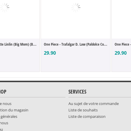
tte Linlin (Big Mom) (B...
One Piece - Trafalgar D. Law (Paldolce Co...
One Piece -
29.90
29.90
HOP
SERVICES
e nous
Au sujet de votre commande
ation du magasin
Liste de souhaits
 générales
Liste de comparaison
-nous
au