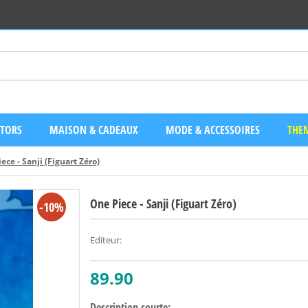
CTORS
MAISON & CADEAUX
MODE & ACCESSOIRES
THEM
ece - Sanji (Figuart Zéro)
One Piece - Sanji (Figuart Zéro)
-10%
Editeur
:
89.90
Description courte: