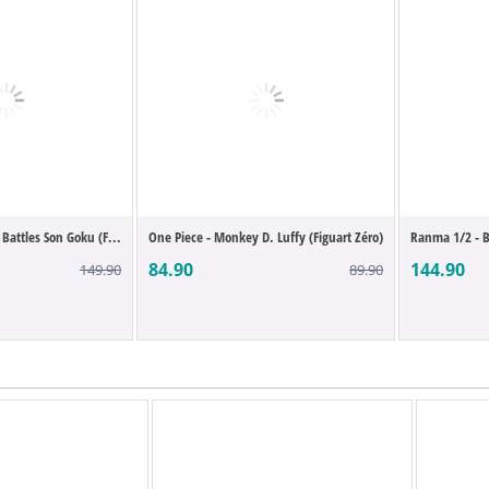
f Battles Son Goku (F...
One Piece - Monkey D. Luffy (Figuart Zéro)
Ranma 1/2 - B
84.90
144.90
149.90
89.90