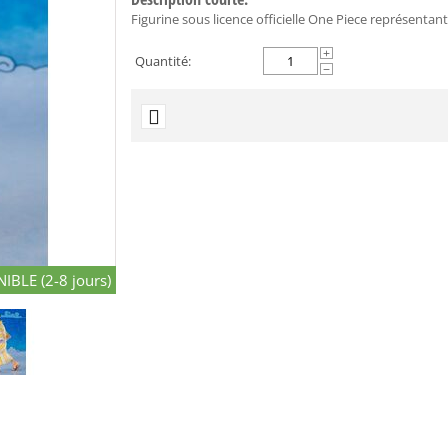
Figurine sous licence officielle One Piece représentan
+
Quantité:
−
IBLE (2-8 jours)