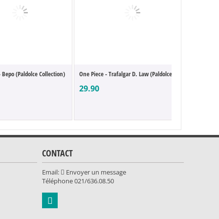
 Bepo (Paldolce Collection)
One Piece - Trafalgar D. Law (Paldolce Co...
One Piec
29.90
49.90
CONTACT
Email:
Envoyer un message
Téléphone
021/636.08.50