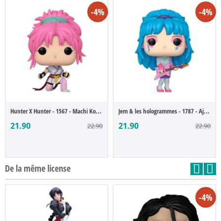
-4%
-4%
Hunter X Hunter - 1567 - Machi Komacine (...
Jem & les hologrammes - 1787 - Aja Leith ...
21.90
21.90
22.90
22.90
De la même license
-4%