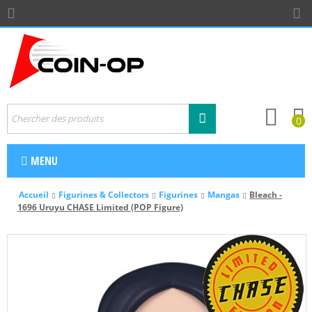
0
MENU
Accueil
Figurines & Collectors
Figurines
Mangas
Bleach -
1696 Uruyu CHASE Limited (POP Figure)