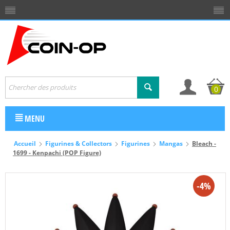
0
MENU
Accueil
Figurines & Collectors
Figurines
Mangas
Bleach -
1699 - Kenpachi (POP Figure)
-4%