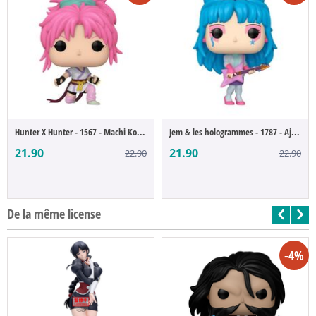
Hunter X Hunter - 1567 - Machi Komacine (...
Jem & les hologrammes - 1787 - Aja Leith ...
21.90
21.90
22.90
22.90
De la même license
-4%