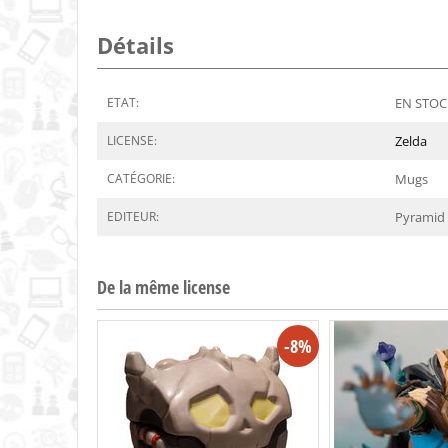
Détails
ETAT:
EN STOCK
LICENSE:
Zelda
CATÉGORIE:
Mugs
EDITEUR:
Pyramid
De la même license
-8%