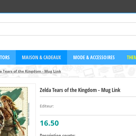
CTORS
MAISON & CADEAUX
MODE & ACCESSOIRES
THEM
a Tears of the Kingdom - Mug Link
Zelda Tears of the Kingdom - Mug Link
Editeur
:
16.50
Description courte: