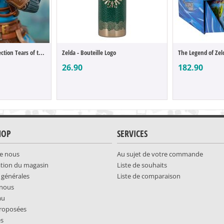
Zelda - Statue de collection Tears of the...
Zelda - Bouteille Logo
26.90
182.90
HOP
SERVICES
e nous
Au sujet de votre commande
ation du magasin
Liste de souhaits
 générales
Liste de comparaison
-nous
au
roposées
es