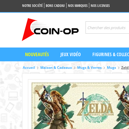
NOTRE SOCIÉTÉ
BONS CADEAU
NOS MARQUES
NOS LICENSES
NOUVEAUTÉS
JEUX VIDÉO
FIGURINES & COLLE
Accueil
Maison & Cadeaux
Mugs & Verres
Mugs
Zeld