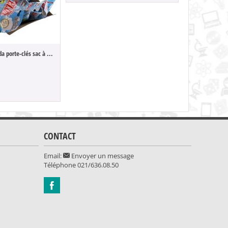
The Legend of Zelda porte-clés sac à dos ...
Zelda - Verre L
14.90
CONTACT
Email:
Envoyer un message
Téléphone
021/636.08.50