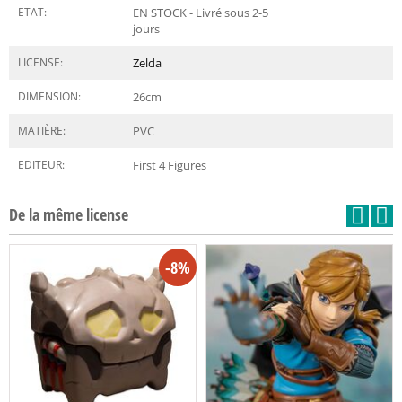
ETAT:
EN STOCK - Livré sous 2-5
jours
LICENSE:
Zelda
DIMENSION:
26
cm
MATIÈRE:
PVC
EDITEUR:
First 4 Figures
De la même license
-8%