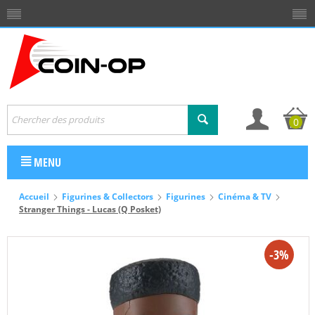
0
MENU
Accueil
Figurines & Collectors
Figurines
Cinéma & TV
Stranger Things - Lucas (Q Posket)
-3%