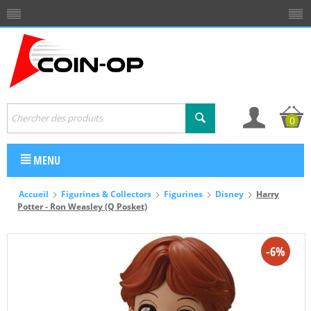
0
MENU
Accueil
Figurines & Collectors
Figurines
Disney
Harry
Potter - Ron Weasley (Q Posket)
-6%