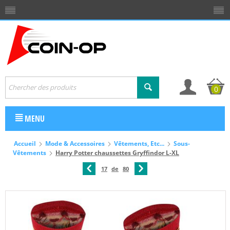
0
MENU
Accueil
Mode & Accessoires
Vêtements, Etc...
Sous-
Vêtements
Harry Potter chaussettes Gryffindor L-XL
17
de
80