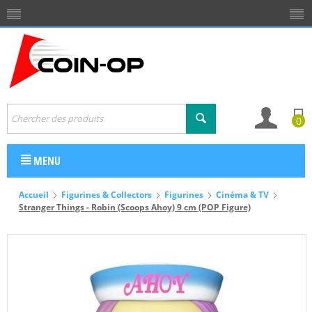
0
MENU
Accueil
Figurines & Collectors
Figurines
Cinéma & TV
Stranger Things - Robin (Scoops Ahoy) 9 cm (POP Figure)