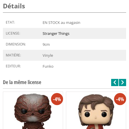
Détails
ETAT:
EN STOCK au magasin
LICENSE:
Stranger Things
DIMENSION:
9
cm
MATIÈRE:
Vinyle
EDITEUR:
Funko
De la même license
-4%
-4%