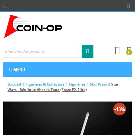
0
MENU
Accueil
Figurines & Collectors
Figurines
Star Wars
Star
Wars - Réplique Ahsoka Tano (Force FX Elite)
-13%