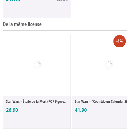
De la même license
-23%
-23%
-27%
-27%
-12%
-27%
-27%
-16%
-12%
-2%
-3%
-4%
-8%
-3%
-7%
-6%
-8%
-3%
-3%
-8%
-3%
-8%
-4%
Star Wars - Étoile de la Mort (POP Figure...
Star Wars - "Countdown Calendar Star
26.90
41.90