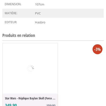
DIMENSION:
107
cm
MATIÈRE:
PVC
EDITEUR:
Hasbro
Produits en relation
-3%
Star Wars - Réplique Baylan Skoll (Force ...
349.90
359.90