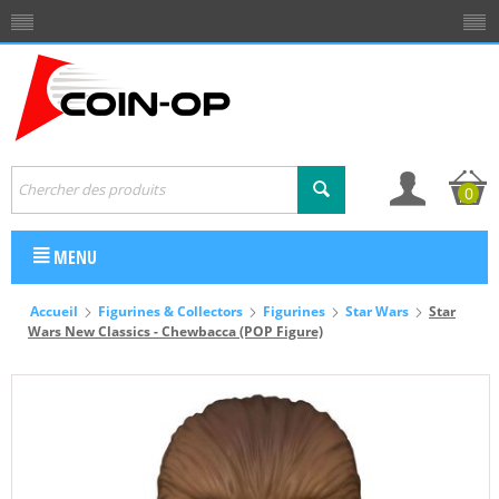
0
MENU
Accueil
Figurines & Collectors
Figurines
Star Wars
Star
Wars New Classics - Chewbacca (POP Figure)