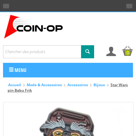
0
MENU
Accueil
Mode & Accessoires
Accessoires
Bijoux
Star Wars
pin Babu Frik