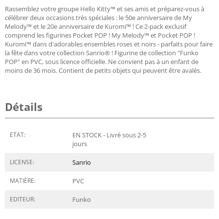
Rassemblez votre groupe Hello Kitty™ et ses amis et préparez-vous à
célébrer deux occasions très spéciales : le 50e anniversaire de My
Melody™ et le 20e anniversaire de Kuromi™ ! Ce 2-pack exclusif
comprend les figurines Pocket POP ! My Melody™ et Pocket POP !
Kuromi™ dans d'adorables ensembles roses et noirs - parfaits pour faire
la fête dans votre collection Sanrio® ! Figurine de collection "Funko
POP" en PVC, sous licence officielle. Ne convient pas à un enfant de
moins de 36 mois. Contient de petits objets qui peuvent être avalés.
Détails
ETAT:
EN STOCK - Livré sous 2-5
jours
LICENSE:
Sanrio
MATIÈRE:
PVC
EDITEUR:
Funko