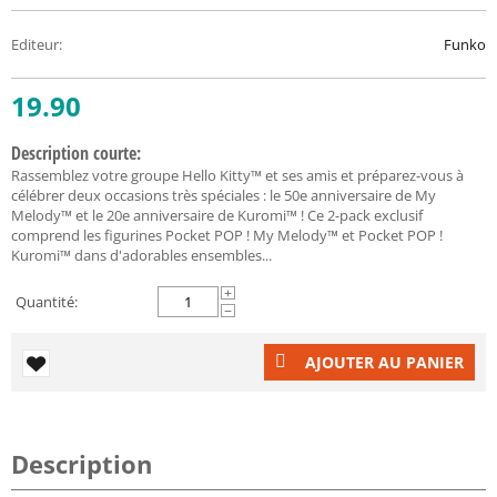
Editeur
:
Funko
19.90
Description courte:
Rassemblez votre groupe Hello Kitty™ et ses amis et préparez-vous à
célébrer deux occasions très spéciales : le 50e anniversaire de My
Melody™ et le 20e anniversaire de Kuromi™ ! Ce 2-pack exclusif
comprend les figurines Pocket POP ! My Melody™ et Pocket POP !
Kuromi™ dans d'adorables ensembles...
+
Quantité:
−
AJOUTER AU PANIER
Description