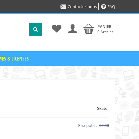
Contactez-nous
FAQ
PANIER
0 Articles
ES & LICENSES
Skater
Prix public:
39.90