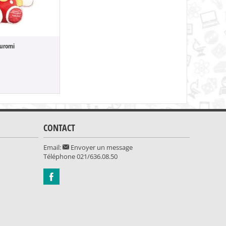
Kuromi
Sanrio - Peluc
49.90
CONTACT
Email:
Envoyer un message
Téléphone
021/636.08.50