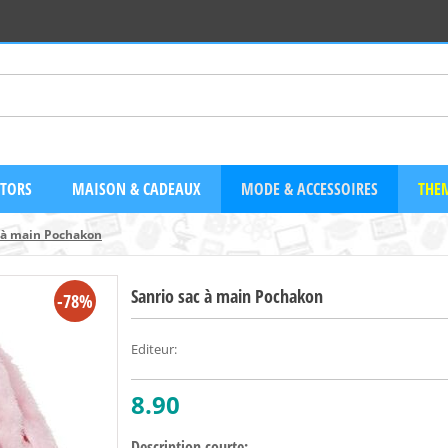
CTORS
MAISON & CADEAUX
MODE & ACCESSOIRES
THEM
c à main Pochakon
Sanrio sac à main Pochakon
-78%
Editeur
:
8.90
Description courte: