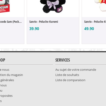
Sanrio - Porte-clefs Tuxedo Sam (Pocket POP)
Sanrio - Peluche Kuromi
Sanrio - Peluche 
39.90
49.90
HOP
SERVICES
e nous
Au sujet de votre commande
ation du magasin
Liste de souhaits
 générales
Liste de comparaison
-nous
au
roposées
es