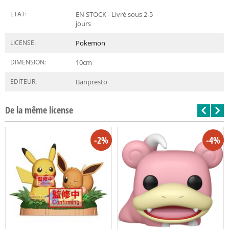
ETAT:
EN STOCK - Livré sous 2-5
jours
LICENSE:
Pokemon
DIMENSION:
10
cm
EDITEUR:
Banpresto
De la même license
-2%
-4%