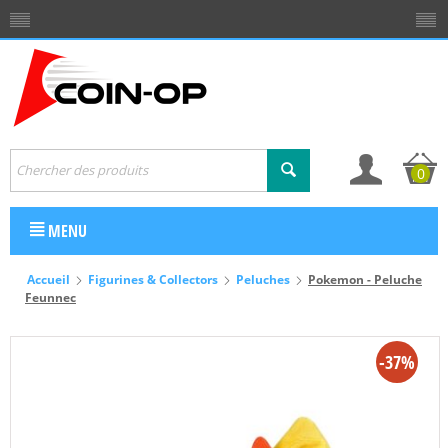
0
MENU
Accueil
Figurines & Collectors
Peluches
Pokemon - Peluche
Feunnec
-37%