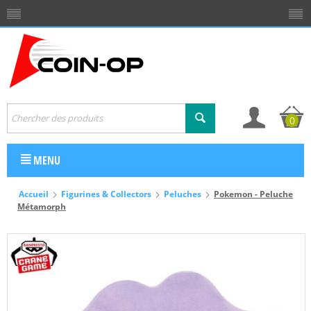
0
MENU
Accueil
Figurines & Collectors
Peluches
Pokemon - Peluche
Métamorph