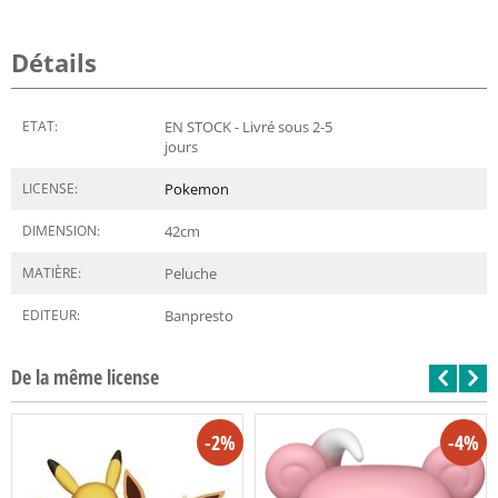
Détails
ETAT:
EN STOCK - Livré sous 2-5
jours
LICENSE:
Pokemon
DIMENSION:
42
cm
MATIÈRE:
Peluche
EDITEUR:
Banpresto
De la même license
-2%
-4%