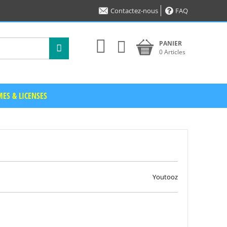
Contactez-nous
FAQ
PANIER
0 Articles
ES & LICENSES
Youtooz