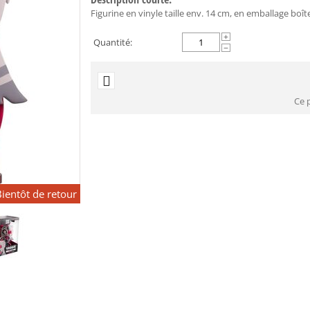
Figurine en vinyle taille env. 14 cm, en emballage boît
+
Quantité:
−
Ce 
ientôt de retour