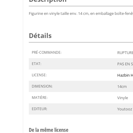
Figurine en vinyle taille env. 14 cm, en emballage boîte-fenê
Détails
PRÉ-COMMANDE:
RUPTURE 
ETAT:
PAS EN 
LICENSE:
Hazbin H
DIMENSION:
14
cm
MATIÈRE:
Vinyle
EDITEUR:
Youtooz
De la même license