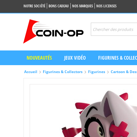
NOTRE SOCIÉTÉ
BONS CADEAU
NOS MARQUES
NOS LICENSES
NOUVEAUTÉS
JEUX VIDÉO
FIGURINES & COLLE
Accueil
Figurines & Collectors
Figurines
Cartoon & Des