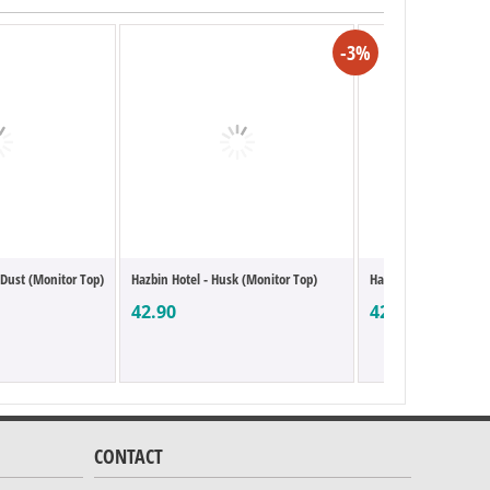
-3%
 Dust (Monitor Top)
Hazbin Hotel - Husk (Monitor Top)
Hazbin Hotel - Vaggie
42.90
42.90
CONTACT