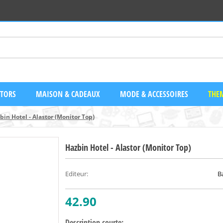
CTORS
MAISON & CADEAUX
MODE & ACCESSOIRES
THEM
bin Hotel - Alastor (Monitor Top)
Hazbin Hotel - Alastor (Monitor Top)
Editeur
:
B
42.90
Description courte: