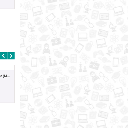
Hazbin Hotel - Husk (Monitor Top)
Hazbin Hotel - Vaggie (Monitor Top)
42.90
42.90
42.
Hazbin Hotel - Vaggie (Monitor Top)
Hazbin Hotel Vinyl Radio Demon Alastor 14 cm
Hazbin Hotel Vinyl Charlie Morning Star 1...
36.90
36.90
36.