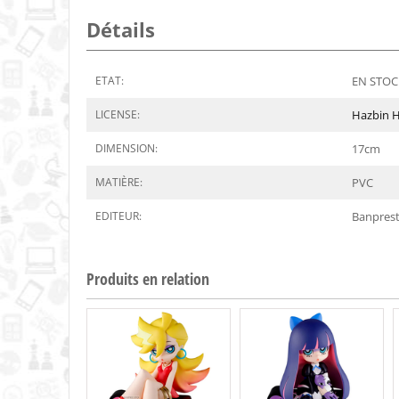
Détails
ETAT:
EN STOCK
LICENSE:
Hazbin H
DIMENSION:
17
cm
MATIÈRE:
PVC
EDITEUR:
Banpres
Produits en relation