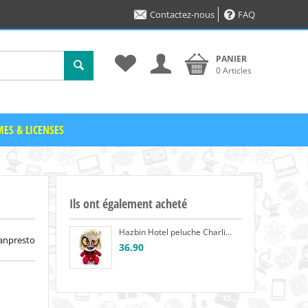
Contactez-nous
FAQ
PANIER
0 Articles
ES & LICENSES
Ils ont également acheté
Hazbin Hotel peluche Charlie Morningstar 22 cm
anpresto
36.90