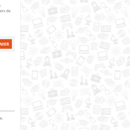
e
iers de
NIER
e.