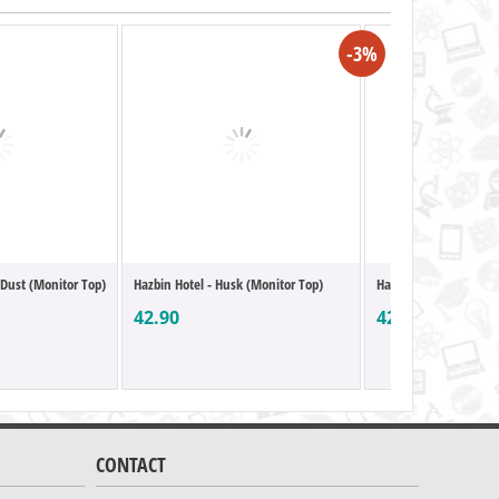
-3%
 Dust (Monitor Top)
Hazbin Hotel - Husk (Monitor Top)
Hazbin Hotel - Vaggie
42.90
42.90
CONTACT