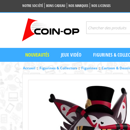
NOTRE SOCIÉTÉ
BONS CADEAU
NOS MARQUES
NOS LICENSES
NOUVEAUTÉS
JEUX VIDÉO
FIGURINES & COLLE
Accueil
Figurines & Collectors
Figurines
Cartoon & Dess