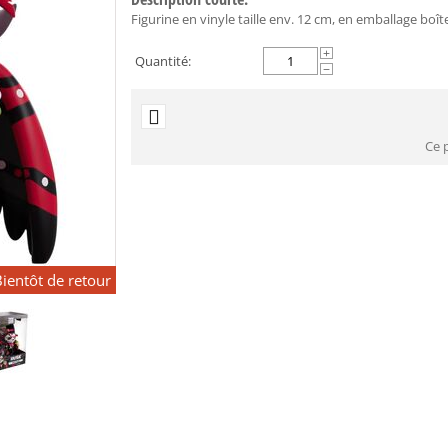
Figurine en vinyle taille env. 12 cm, en emballage boît
+
Quantité:
−
Ce 
ientôt de retour