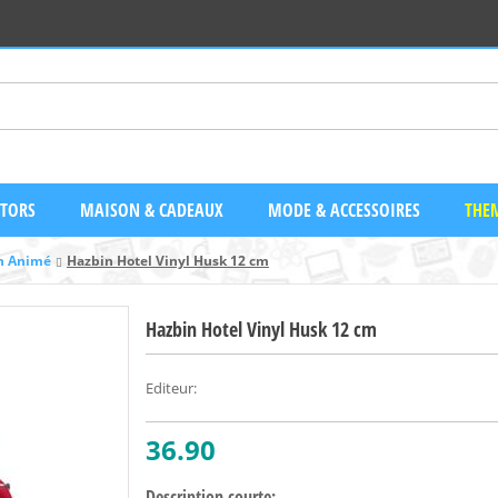
CTORS
MAISON & CADEAUX
MODE & ACCESSOIRES
THEM
in Animé
Hazbin Hotel Vinyl Husk 12 cm
Hazbin Hotel Vinyl Husk 12 cm
Editeur
:
36.90
Description courte: