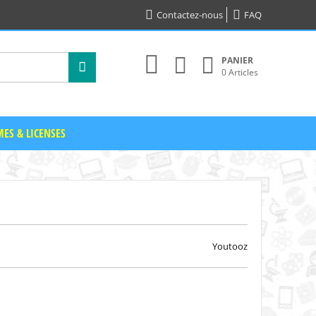
Contactez-nous
FAQ
PANIER
0 Articles
ES & LICENSES
Youtooz