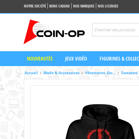
NOTRE SOCIÉTÉ
BONS CADEAU
NOS MARQUES
NOS LICENSES
NOUVEAUTÉS
JEUX VIDÉO
FIGURINES & COLLE
Accueil
Mode & Accessoires
Vêtements, Etc...
Sweaters