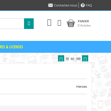
Contactez-nous
FAQ
PANIER
0 Articles
ES & LICENSES
18
de
160
Heroes