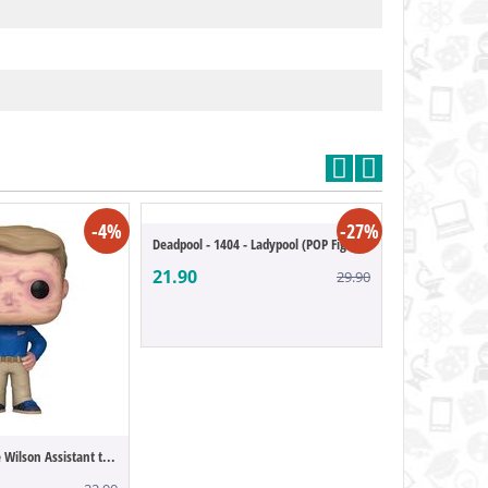
-4%
-27%
Deadpool - 1404 - Ladypool (POP Figure)
21.90
29.90
Deadpool 3 - Wade Wilson Assistant to the...