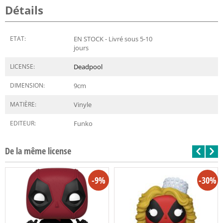
Détails
ETAT:
EN STOCK - Livré sous 5-10
jours
LICENSE:
Deadpool
DIMENSION:
9
cm
MATIÈRE:
Vinyle
EDITEUR:
Funko
De la même license
-9%
-30%