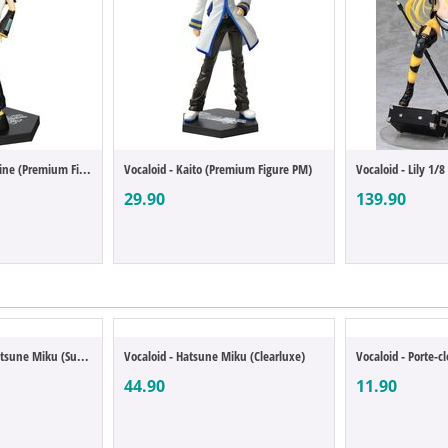
Vocaloid - Rin Kagamine (Premium Figure PM)
Vocaloid - Kaito (Premium Figure PM)
Vocaloid - Lily 1/8
29.90
139.90
Vocaloid - Peluche Hatsune Miku (Super Bi...
Vocaloid - Hatsune Miku (Clearluxe)
Vocaloid - Porte-
44.90
11.90