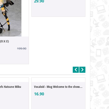
29.90
 (O.V.E)
29.90
199.90
clefs Hatsune Miku
Vocaloid - Mug Welcome to the show Hatsun...
16.90