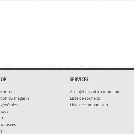
HOP
SERVICES
e nous
Au sujet de votre commande
ation du magasin
Liste de souhaits
 générales
Liste de comparaison
-nous
au
roposées
es