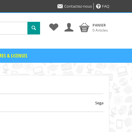
Contactez-nous
FAQ
PANIER
0 Articles
ES & LICENSES
Sega