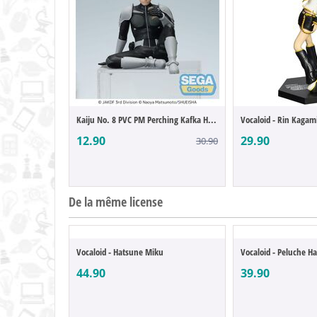
Kaiju No. 8 PVC PM Perching Kafka Hibino ...
12.90
29.90
30.90
De la même license
Vocaloid - Hatsune Miku
44.90
39.90