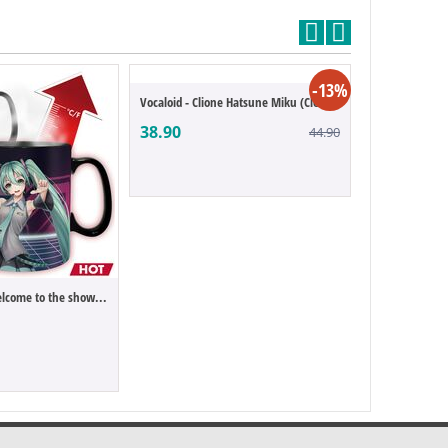
-13%
Vocaloid - Clione Hatsune Miku (Clearluxe)
38.90
44.90
Vocaloid - Mug Welcome to the show Hatsun...
Vocaloïd - Pos
5.90