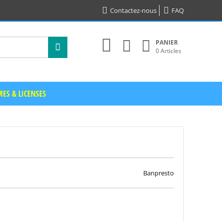
Contactez-nous
FAQ
PANIER
0 Articles
ES & LICENSES
Banpresto