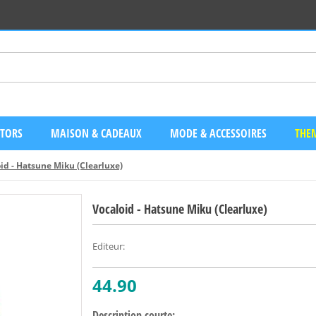
CTORS
MAISON & CADEAUX
MODE & ACCESSOIRES
THEM
id - Hatsune Miku (Clearluxe)
Vocaloid - Hatsune Miku (Clearluxe)
Editeur
:
44.90
Description courte: