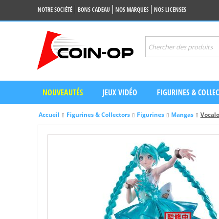
NOTRE SOCIÉTÉ
BONS CADEAU
NOS MARQUES
NOS LICENSES
NOUVEAUTÉS
JEUX VIDÉO
FIGURINES & COLLE
Accueil
Figurines & Collectors
Figurines
Mangas
Vocalo