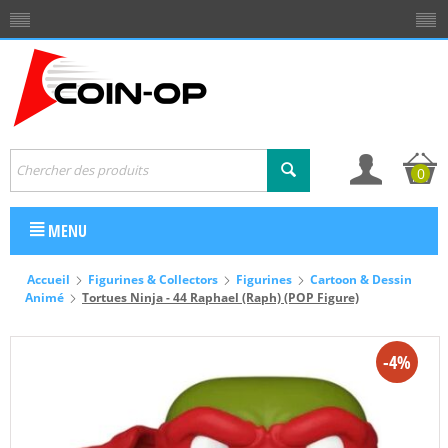
0
MENU
Accueil
Figurines & Collectors
Figurines
Cartoon & Dessin
Animé
Tortues Ninja - 44 Raphael (Raph) (POP Figure)
-4%