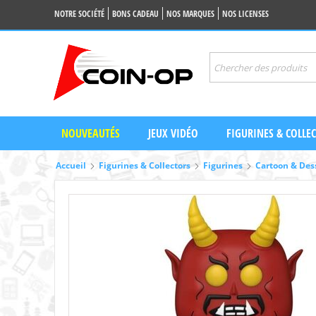
NOTRE SOCIÉTÉ
BONS CADEAU
NOS MARQUES
NOS LICENSES
NOUVEAUTÉS
JEUX VIDÉO
FIGURINES & COLLE
Accueil
Figurines & Collectors
Figurines
Cartoon & Des