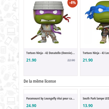
-4%
Tortues Ninja - 42 Donatello (Donnie) (PO...
21.90
21.90
22.90
De la même license
Paramount by Loungefly étui pour carte de...
South Park lampe LED
24.90
13.90