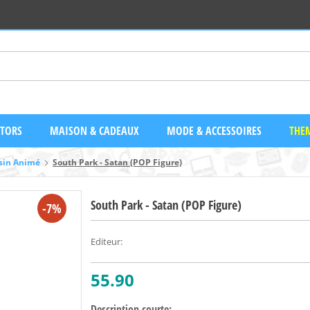
CTORS
MAISON & CADEAUX
MODE & ACCESSOIRES
THEM
sin Animé
South Park - Satan (POP Figure)
South Park - Satan (POP Figure)
-7%
Editeur
:
55.90
Description courte: