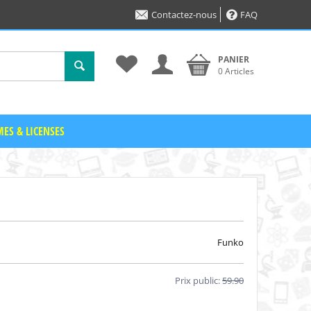
Contactez-nous
FAQ
PANIER
0 Articles
ES & LICENSES
Funko
Prix public:
59.90