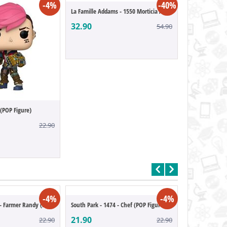
-4%
-40%
La Famille Addams - 1550 Morticia Addams ...
32.90
54.90
 (POP Figure)
21.90
22.90
-4%
-4%
South Park - 1473 - Farmer Randy (POP Fig...
South Park - 1474 - Chef (POP Figure)
21.90
22.90
22.90