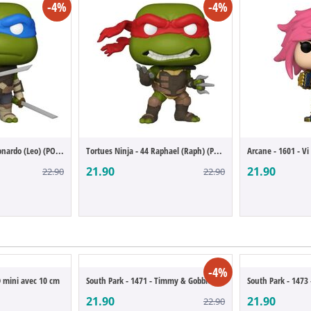
-4%
-4%
Tortues Ninja - 43 Leonardo (Leo) (POP Fi...
Tortues Ninja - 44 Raphael (Raph) (POP Fi...
Arcane - 1601 - Vi
21.90
21.90
22.90
22.90
-4%
 mini avec 10 cm
South Park - 1471 - Timmy & Gobbles (POP ...
21.90
21.90
22.90