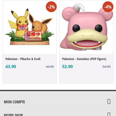
-2%
-4%
Pokemon - Pikachu & Evoli
Pokemon - Ramoloss (POP Figure)
43.90
52.90
44.90
54.90
MON COMPTE
NOTRE SHOP