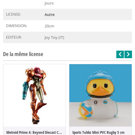
jours
LICENSE:
Autre
DIMENSION:
20
cm
EDITEUR:
Joy Toy (IT)
De la même license
Metroid Prime 4: Beyond Diecast Chogokin ...
Sports Tubbz Mini PVC Rugby 5 cm